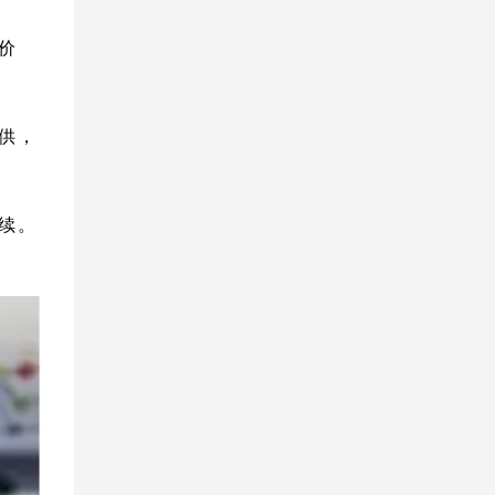
价
供，
续。