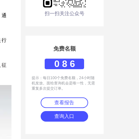
扫一扫关注公众号
，通
银行
免费名额
086
人征
提示：每日100个免费名额，24小时随
机发放。面给查询机会是唯一性，无需
重复多次提交订单。
查看报告
查询入口