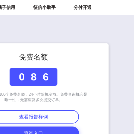
橘子信用
征信小助手
分付开通
免费名额
0
8
6
100个免费名额，24小时随机发放。免费查询机会是
唯一性，无需重复多次提交订单。
查看报告样例
查询入口