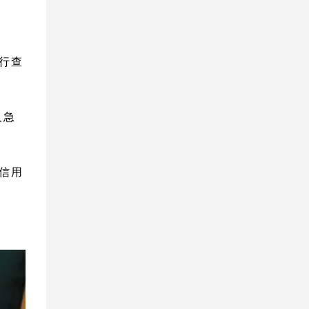
行查
人急
信用